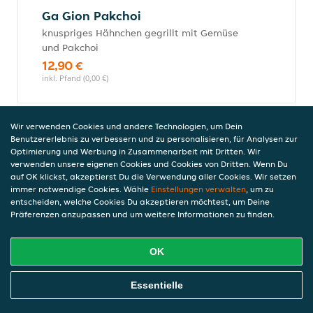
Ga Gion Pakchoi
knuspriges Hähnchen gegrillt mit Gemüse
und Pakchoi
12,90 €
inkl. Pfand (0,00 €)
Wir verwenden Cookies und andere Technologien, um Dein
Ga Don Curry Vang (leicht scharf)
Benutzererlebnis zu verbessern und zu personalisieren, für Analysen zur
Optimierung und Werbung in Zusammenarbeit mit Dritten. Wir
verwenden unsere eigenen Cookies und Cookies von Dritten. Wenn Du
knuspriges Hähnchen gegrillt mit frischem
auf OK klickst, akzeptierst Du die Verwendung aller Cookies. Wir setzen
Gemüse, Kokosmilch und gelbem Curry
immer notwendige Cookies. Wähle
Einstellungen verwalten
, um zu
12,90 €
entscheiden, welche Cookies Du akzeptieren möchtest, um Deine
inkl. Pfand (0,00 €)
Präferenzen anzupassen und um weitere Informationen zu finden.
OK
Entenfleisch - Gerichte
Online Essen Bestellen
Alle Gerichte werden mit Reis serviert.
Essentielle