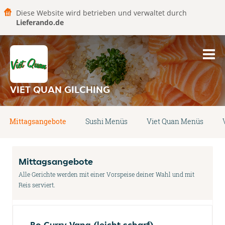
Diese Website wird betrieben und verwaltet durch
Lieferando.de
VIET QUAN GILCHING
Mittagsangebote
Sushi Menüs
Viet Quan Menüs
Mittagsangebote
Alle Gerichte werden mit einer Vorspeise deiner Wahl und mit
Reis serviert.
Bo Curry Vang (leicht scharf)